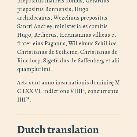
prepositus maioris domus, Gerardus
prepositus Bonnensis, Hugo
archidecanus, Wezelinus prepositus
Sancti Andreę; ministeriales comitis
Hugo, Retherus, H
er
imannus villicus et
frater eius Paganus, Willelmus Schilli
n
c,
Christianus de Setheme, Christianus de
Rincdorp, Sigefridus de Saffenb
erg
et alii
quamplurimi.
Acta sunt anno incarnationis dominicę M
a
C LXX VI, indictione VIIII
, concurrente
ta
IIII
.
Dutch translation