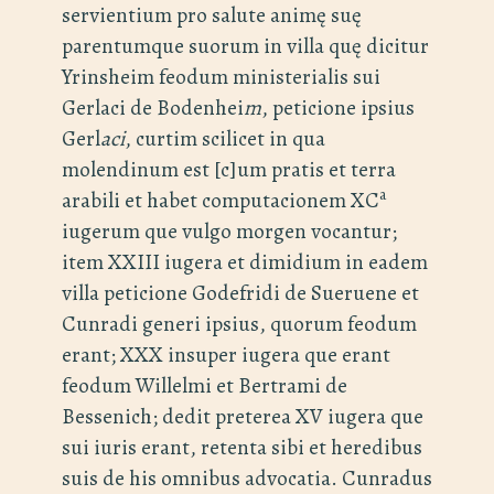
servientium pro salute animę suę
parentumque suorum in villa quę dicitur
Yrinsheim feodum ministerialis sui
Gerlaci de Bodenhei
m
, peticione ipsius
Gerl
aci
, curtim scilicet in qua
molendinum est [c]um pratis et terra
a
arabili et habet computacionem XC
iugerum que vulgo morgen vocantur;
item XXIII iugera et dimidium in eadem
villa peticione Godefridi de Sueruene et
Cunradi generi ipsius, quorum feodum
erant; XXX insuper iugera que erant
feodum Willelmi et Bertrami de
Bessenich; dedit preterea XV iugera que
sui iuris erant, retenta sibi et heredibus
suis de his omnibus advocatia. Cunradus