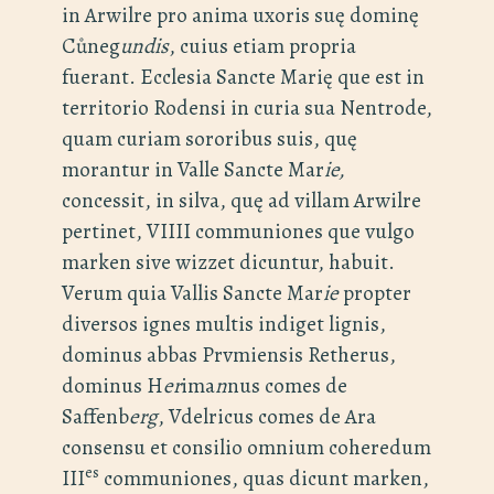
in Arwilre pro anima uxoris suę dominę
Cůneg
undis
, cuius etiam propria
fuerant. Ecclesia Sancte Marię que est in
territorio Rodensi in curia sua Nentrode,
quam curiam sororibus suis, quę
morantur in Valle Sancte Mar
ie,
concessit, in silva, quę ad villam Arwilre
pertinet, VIIII communiones que vulgo
marken sive wizzet dicuntur, habuit.
Verum quia Vallis Sancte Mar
ie
propter
diversos ignes multis indiget lignis,
dominus abbas Prvmiensis Retherus,
dominus H
er
ima
n
nus comes de
Saffenb
erg
, Vdelricus comes de Ara
consensu et consilio omnium coheredum
es
III
communiones, quas dicunt marken,