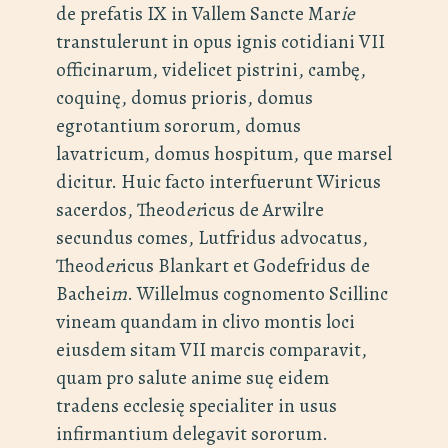
de prefatis IX in Vallem Sancte Mar
ie
transtulerunt in opus ignis cotidiani VII
officinarum, videlicet pistrini, cambę,
coquinę, domus prioris, domus
egrotantium sororum, domus
lavatricum, domus hospitum, que marsel
dicitur. Huic facto interfuerunt Wiricus
sacerdos, Theod
er
icus de Arwilre
secundus comes, Lutfridus advocatus,
Theod
er
icus Blankart et Godefridus de
Bachei
m
. Willelmus cognomento Scillinc
vineam quandam in clivo montis loci
eiusdem sitam VII marcis comparavit,
quam pro salute anime suę eidem
tradens ecclesię specialiter in usus
infirmantium delegavit sororum.