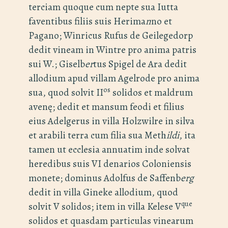
terciam quoque cum nepte sua Iutta
faventibus filiis suis Herima
n
no et
Pagano; Winricus Rufus de Geilegedorp
dedit vineam in Wintre pro anima patris
sui W.; Giselb
er
tus Spigel de Ara dedit
allodium apud villam Agelrode pro anima
os
sua, quod solvit II
solidos et maldrum
avenę; dedit et mansum feodi et filius
eius Adelgerus in villa Holzwilre in silva
et arabili terra cum filia sua Meth
ildi
, ita
tamen ut ecclesia annuatim inde solvat
heredibus suis VI denarios Coloniensis
monete; dominus Adolfus de Saffenb
erg
dedit in villa Gineke allodium, quod
que
solvit V solidos; item in villa Kelese V
solidos et quasdam particulas vinearum