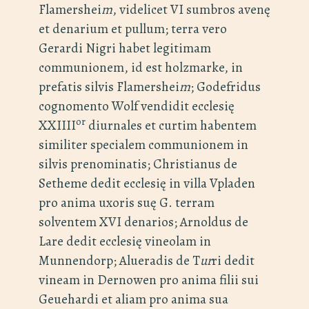
Flamershei
m
, videlicet VI sumbros avenę
et denarium et pullum; terra vero
Gerardi Nigri habet legitimam
communionem, id est holzmarke, in
prefatis silvis Flamershei
m
; Godefridus
cognomento Wolf vendidit ecclesię
or
XXIIII
diurnales et curtim habentem
similiter specialem communionem in
silvis prenominatis; Christianus de
Setheme dedit ecclesię in villa Vpladen
pro anima uxoris suę G. terram
solventem XVI denarios; Arnoldus de
Lare dedit ecclesię vineolam in
Munnendorp; Alueradis de T
ur
ri dedit
vineam in Dernowen pro anima filii sui
Geuehardi et aliam pro anima sua