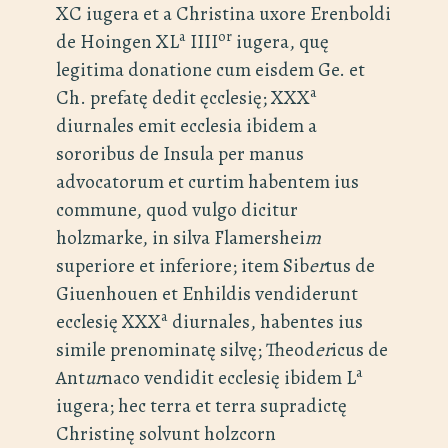
XC iugera et a Christina uxore Erenboldi
a
or
de Hoingen XL
IIII
iugera, quę
legitima donatione cum eisdem Ge. et
a
Ch. prefatę dedit ęcclesię; XXX
diurnales emit ecclesia ibidem a
sororibus de Insula per manus
advocatorum et curtim habentem ius
commune, quod vulgo dicitur
holzmarke, in silva Flamershei
m
superiore et inferiore; item Sib
er
tus de
Giuenhouen et Enhildis vendiderunt
a
ecclesię XXX
diurnales, habentes ius
simile prenominatę silvę; Theod
er
icus de
a
Ant
ur
naco vendidit ecclesię ibidem L
iugera; hec terra et terra supradictę
Christinę solvunt holzcorn