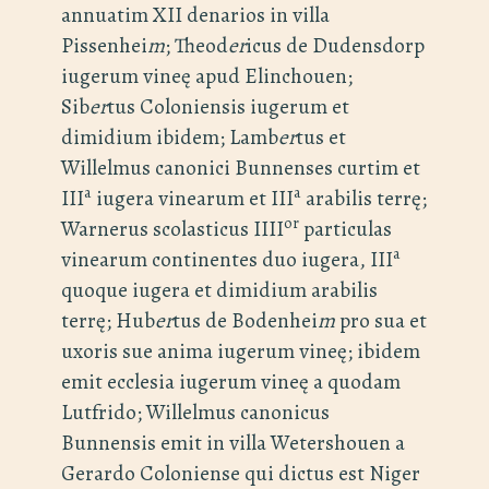
annuatim XII denarios in villa
Pissenhei
m
; Theod
er
icus de Dudensdorp
iugerum vineę apud Elinchouen;
Sib
er
tus Coloniensis iugerum et
dimidium ibidem; Lamb
er
tus et
Willelmus canonici Bunnenses curtim et
a
a
III
iugera vinearum et III
arabilis terrę;
or
Warnerus scolasticus IIII
particulas
a
vinearum continentes duo iugera, III
quoque iugera et dimidium arabilis
terrę; Hub
er
tus de Bodenhei
m
pro sua et
uxoris sue anima iugerum vineę; ibidem
emit ecclesia iugerum vineę a quodam
Lutfrido; Willelmus canonicus
Bunnensis emit in villa Wetershouen a
Gerardo Coloniense qui dictus est Niger