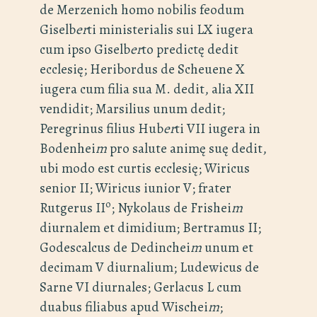
de Merzenich homo nobilis feodum
Giselb
er
ti ministerialis sui LX iugera
cum ipso Giselb
er
to predictę dedit
ecclesię; Heribordus de Scheuene X
iugera cum filia sua M. dedit, alia XII
vendidit; Marsilius unum dedit;
Peregrinus filius Hub
er
ti VII iugera in
Bodenhei
m
pro salute animę suę dedit,
ubi modo est curtis ecclesię; Wiricus
senior II; Wiricus iunior V; frater
o
Rutgerus II
; Nykolaus de Frishei
m
diurnalem et dimidium; Bertramus II;
Godescalcus de Dedinchei
m
unum et
decimam V diurnalium; Ludewicus de
Sarne VI diurnales; Gerlacus L cum
duabus filiabus apud Wischei
m
;