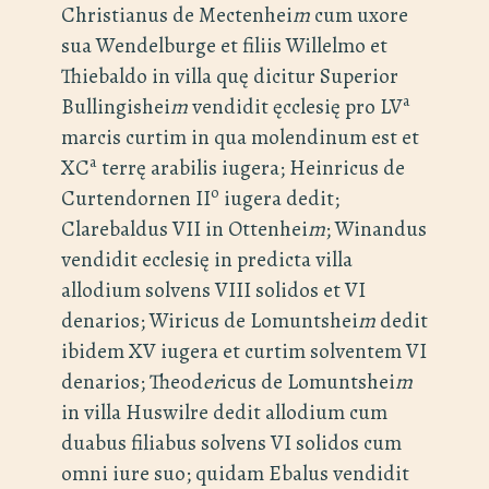
Christianus de Mectenhei
m
cum uxore
sua Wendelburge et filiis Willelmo et
Thiebaldo in villa quę dicitur Superior
a
Bullingishei
m
vendidit ęcclesię pro LV
marcis curtim in qua molendinum est et
a
XC
terrę arabilis iugera; Heinricus de
o
Curtendornen II
iugera dedit;
Clarebaldus VII in Ottenhei
m
; Winandus
vendidit ecclesię in predicta villa
allodium solvens VIII solidos et VI
denarios; Wiricus de Lomuntshei
m
dedit
ibidem XV iugera et curtim solventem VI
denarios; Theod
er
icus de Lomuntshei
m
in villa Huswilre dedit allodium cum
duabus filiabus solvens VI solidos cum
omni iure suo; quidam Ebalus vendidit