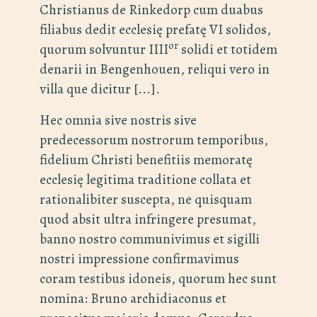
Christianus de Rinkedorp cum duabus
filiabus dedit ecclesię prefatę VI solidos,
or
quorum solvuntur IIII
solidi et totidem
denarii in Bengenhouen, reliqui vero in
villa que dicitur [...].
Hec omnia sive nostris sive
predecessorum nostrorum temporibus,
fidelium Christi benefitiis memoratę
ecclesię legitima traditione collata et
rationalibiter suscepta, ne quisquam
quod absit ultra infringere presumat,
banno nostro communivimus et sigilli
nostri impressione confirmavimus
coram testibus idoneis, quorum hec sunt
nomina: Bruno archidiaconus et