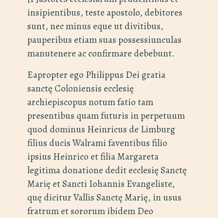
insipientibus, teste apostolo, debitores
sunt, nec minus eque ut divitibus,
pauperibus etiam suas possessiunculas
manutenere ac confirmare debebunt.
Eapropter ego Philippus Dei gratia
sanctę Coloniensis ecclesię
archiepiscopus notum fatio tam
presentibus quam futuris in perpetuum
quod dominus Heinricus de Limburg
filius ducis Walrami faventibus filio
ipsius Heinrico et filia Margareta
legitima donatione dedit ecclesię Sanctę
Marię et Sancti Iohannis Evangeliste,
quę dicitur Vallis Sanctę Marię, in usus
fratrum et sororum ibidem Deo