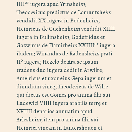
or
IIII
iugera apud Yrinshei
m
;
Theod
er
icus predictus de Lomuntsh
eim
vendidit XX iugera in Bodenhei
m
;
Heinricus de Cuchenhei
m
vendidit XIIII
iugera in Bullinshei
m
; Godefridus et
or
Gozwinus de Flamirhei
m
XXIIII
iugera
ibidem; Winandus de Radenshei
m
prati
o
II
iugera; Hezelo de Ara se ipsum
tradens duo iugera dedit in Arwilre;
Amelricus et uxor eius Gepa iugerum et
dimidium vineę; Theod
er
icus de Wilre
qui dictus est Comes pro anima filii sui
Ludewici VIIII iugera arabilis terrę et
XVIIII denarios annuatim apud
Arleshei
m
; item pro anima filii sui
Heinrici vineam in Lantershouen et