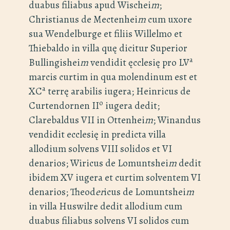
duabus filiabus apud Wischei
m
;
Christianus de Mectenhei
m
cum uxore
sua Wendelburge et filiis Willelmo et
Thiebaldo in villa quę dicitur Superior
a
Bullingishei
m
vendidit ęcclesię pro LV
marcis curtim in qua molendinum est et
a
XC
terrę arabilis iugera; Heinricus de
o
Curtendornen II
iugera dedit;
Clarebaldus VII in Ottenhei
m
; Winandus
vendidit ecclesię in predicta villa
allodium solvens VIII solidos et VI
denarios; Wiricus de Lomuntshei
m
dedit
ibidem XV iugera et curtim solventem VI
denarios; Theod
er
icus de Lomuntshei
m
in villa Huswilre dedit allodium cum
duabus filiabus solvens VI solidos cum