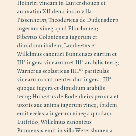
Heinrici vineam in Lantershouen et
annuatim XII denarios in villa
Pissenhei
m
; Theod
er
icus de Dudensdorp
iugerum vineę apud Elinchouen;
Sib
er
tus Coloniensis iugerum et
dimidium ibidem; Lamb
er
tus et
Willelmus canonici Bunnenses curtim et
a
a
III
iugera vinearum et III
arabilis terrę;
or
Warnerus scolasticus IIII
particulas
a
vinearum continentes duo iugera, III
quoque iugera et dimidium arabilis
terrę; Hub
er
tus de Bodenhei
m
pro sua et
uxoris sue anima iugerum vineę; ibidem
emit ecclesia iugerum vineę a quodam
Lutfrido; Willelmus canonicus
Bunnensis emit in villa Wetershouen a