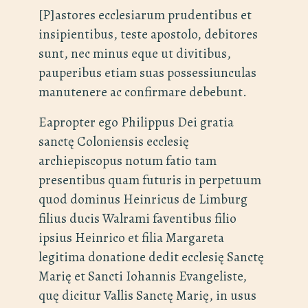
[P]astores ecclesiarum prudentibus et
insipientibus, teste apostolo, debitores
sunt, nec minus eque ut divitibus,
pauperibus etiam suas possessiunculas
manutenere ac confirmare debebunt.
Eapropter ego Philippus Dei gratia
sanctę Coloniensis ecclesię
archiepiscopus notum fatio tam
presentibus quam futuris in perpetuum
quod dominus Heinricus de Limburg
filius ducis Walrami faventibus filio
ipsius Heinrico et filia Margareta
legitima donatione dedit ecclesię Sanctę
Marię et Sancti Iohannis Evangeliste,
quę dicitur Vallis Sanctę Marię, in usus