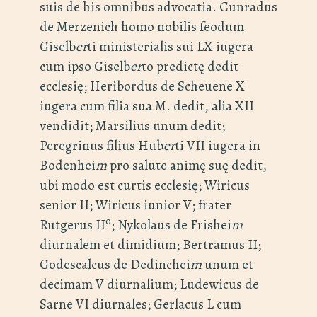
suis de his omnibus advocatia. Cunradus
de Merzenich homo nobilis feodum
Giselb
er
ti ministerialis sui LX iugera
cum ipso Giselb
er
to predictę dedit
ecclesię; Heribordus de Scheuene X
iugera cum filia sua M. dedit, alia XII
vendidit; Marsilius unum dedit;
Peregrinus filius Hub
er
ti VII iugera in
Bodenhei
m
pro salute animę suę dedit,
ubi modo est curtis ecclesię; Wiricus
senior II; Wiricus iunior V; frater
o
Rutgerus II
; Nykolaus de Frishei
m
diurnalem et dimidium; Bertramus II;
Godescalcus de Dedinchei
m
unum et
decimam V diurnalium; Ludewicus de
Sarne VI diurnales; Gerlacus L cum