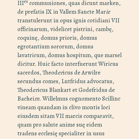
es
III
communiones, quas dicunt marken,
de prefatis IX in Vallem Sancte Mar
ie
transtulerunt in opus ignis cotidiani VII
officinarum, videlicet pistrini, cambę,
coquinę, domus prioris, domus
egrotantium sororum, domus
lavatricum, domus hospitum, que marsel
dicitur. Huic facto interfuerunt Wiricus
sacerdos, Theod
er
icus de Arwilre
secundus comes, Lutfridus advocatus,
Theod
er
icus Blankart et Godefridus de
Bachei
m
. Willelmus cognomento Scillinc
vineam quandam in clivo montis loci
eiusdem sitam VII marcis comparavit,
quam pro salute anime suę eidem
tradens ecclesię specialiter in usus