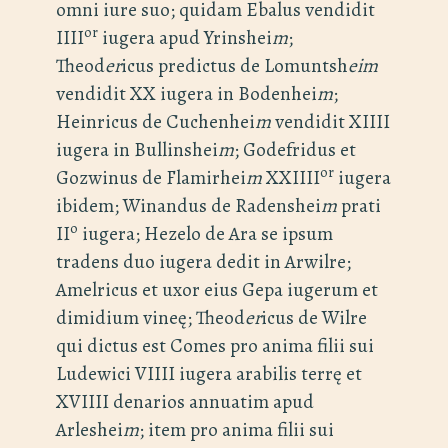
omni iure suo; quidam Ebalus vendidit
or
IIII
iugera apud Yrinshei
m
;
Theod
er
icus predictus de Lomuntsh
eim
vendidit XX iugera in Bodenhei
m
;
Heinricus de Cuchenhei
m
vendidit XIIII
iugera in Bullinshei
m
; Godefridus et
or
Gozwinus de Flamirhei
m
XXIIII
iugera
ibidem; Winandus de Radenshei
m
prati
o
II
iugera; Hezelo de Ara se ipsum
tradens duo iugera dedit in Arwilre;
Amelricus et uxor eius Gepa iugerum et
dimidium vineę; Theod
er
icus de Wilre
qui dictus est Comes pro anima filii sui
Ludewici VIIII iugera arabilis terrę et
XVIIII denarios annuatim apud
Arleshei
m
; item pro anima filii sui