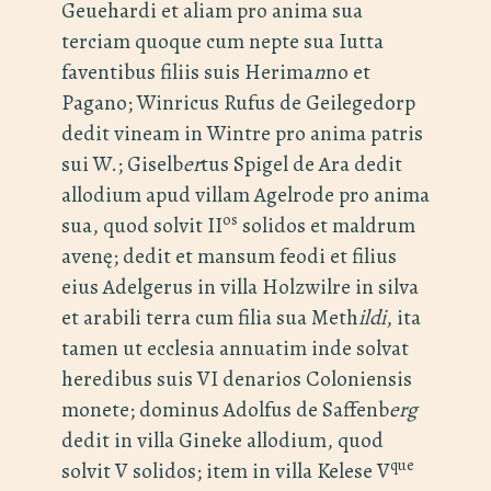
Geuehardi et aliam pro anima sua
terciam quoque cum nepte sua Iutta
faventibus filiis suis Herima
n
no et
Pagano; Winricus Rufus de Geilegedorp
dedit vineam in Wintre pro anima patris
sui W.; Giselb
er
tus Spigel de Ara dedit
allodium apud villam Agelrode pro anima
os
sua, quod solvit II
solidos et maldrum
avenę; dedit et mansum feodi et filius
eius Adelgerus in villa Holzwilre in silva
et arabili terra cum filia sua Meth
ildi
, ita
tamen ut ecclesia annuatim inde solvat
heredibus suis VI denarios Coloniensis
monete; dominus Adolfus de Saffenb
erg
dedit in villa Gineke allodium, quod
que
solvit V solidos; item in villa Kelese V