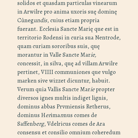
solidos et quasdam particulas vinearum
in Arwilre pro anima uxoris suę dominę
Cůneg
undis
, cuius etiam propria
fuerant. Ecclesia Sancte Marię que est in
territorio Rodensi in curia sua Nentrode,
quam curiam sororibus suis, quę
morantur in Valle Sancte Mar
ie,
concessit, in silva, quę ad villam Arwilre
pertinet, VIIII communiones que vulgo
marken sive wizzet dicuntur, habuit.
Verum quia Vallis Sancte Mar
ie
propter
diversos ignes multis indiget lignis,
dominus abbas Prvmiensis Retherus,
dominus H
er
ima
n
nus comes de
Saffenb
erg
, Vdelricus comes de Ara
consensu et consilio omnium coheredum