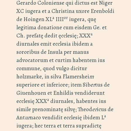
Gerardo Coloniense qui dictus est Niger
XC iugera et a Christina uxore Erenboldi
a
or
de Hoingen XL
IIII
iugera, quę
legitima donatione cum eisdem Ge. et
a
Ch. prefatę dedit ęcclesię; XXX
diurnales emit ecclesia ibidem a
sororibus de Insula per manus
advocatorum et curtim habentem ius
commune, quod vulgo dicitur
holzmarke, in silva Flamershei
m
superiore et inferiore; item Sib
er
tus de
Giuenhouen et Enhildis vendiderunt
a
ecclesię XXX
diurnales, habentes ius
simile prenominatę silvę; Theod
er
icus de
a
Ant
ur
naco vendidit ecclesię ibidem L
iugera; hec terra et terra supradictę