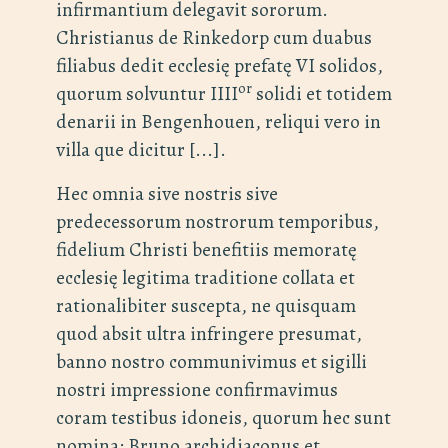
infirmantium delegavit sororum.
Christianus de Rinkedorp cum duabus
filiabus dedit ecclesię prefatę VI solidos,
or
quorum solvuntur IIII
solidi et totidem
denarii in Bengenhouen, reliqui vero in
villa que dicitur [...].
Hec omnia sive nostris sive
predecessorum nostrorum temporibus,
fidelium Christi benefitiis memoratę
ecclesię legitima traditione collata et
rationalibiter suscepta, ne quisquam
quod absit ultra infringere presumat,
banno nostro communivimus et sigilli
nostri impressione confirmavimus
coram testibus idoneis, quorum hec sunt
nomina: Bruno archidiaconus et