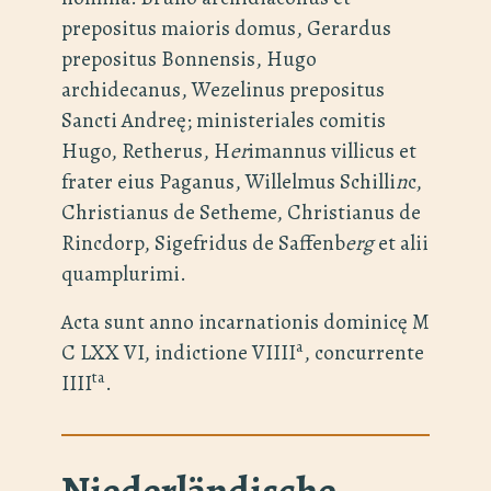
prepositus maioris domus, Gerardus
prepositus Bonnensis, Hugo
archidecanus, Wezelinus prepositus
Sancti Andreę; ministeriales comitis
Hugo, Retherus, H
er
imannus villicus et
frater eius Paganus, Willelmus Schilli
n
c,
Christianus de Setheme, Christianus de
Rincdorp, Sigefridus de Saffenb
erg
et alii
quamplurimi.
Acta sunt anno incarnationis dominicę M
a
C LXX VI, indictione VIIII
, concurrente
ta
IIII
.
Niederländische