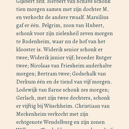
Gijsbert zelf. Herbert van Schave schonk
tien morgen samen met zijn dochter M.
en verkocht de andere twaalf. Marsilius
gaf er één. Pelgrim, zoon van Hubert,
schonk voor zijn zielenheil zeven morgen
te Bodenheim, waar nu de hof van het
klooster is. Widerik senior schonk er
twee; Widerik junior vijf; broeder Rutger
twee; Nicolaas van Friesheim anderhalve
morgen; Bertram twee; Godschalk van
Derkum één en de tiend van vijf morgen.
Lodewijk van Sarne schonk zes morgen;
Gerlach, met zijn twee dochters, schonk
er vijftig bij Wüschheim. Christiaan van
Meckenheim verkocht met zijn
echtgenote Wendelburg en zijn zonen