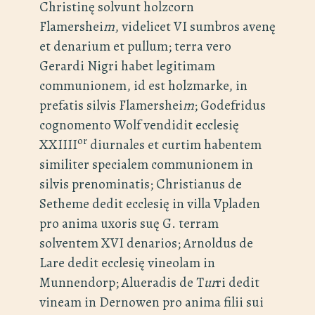
Christinę solvunt holzcorn
Flamershei
m
, videlicet VI sumbros avenę
et denarium et pullum; terra vero
Gerardi Nigri habet legitimam
communionem, id est holzmarke, in
prefatis silvis Flamershei
m
; Godefridus
cognomento Wolf vendidit ecclesię
or
XXIIII
diurnales et curtim habentem
similiter specialem communionem in
silvis prenominatis; Christianus de
Setheme dedit ecclesię in villa Vpladen
pro anima uxoris suę G. terram
solventem XVI denarios; Arnoldus de
Lare dedit ecclesię vineolam in
Munnendorp; Alueradis de T
ur
ri dedit
vineam in Dernowen pro anima filii sui