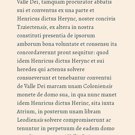
Valle Dei, tamquam procurator abbatis
sui et conventus ex una parte et
Henricus dictus Herync, noster concivis
T
ra
iecten
sis
, ex altera in nostra
constituti presentia de ipsorum
amborum bona voluntate et consensu ita
concordaverunt prout sequitur: quod
idem Henricus dictus Herync et sui
heredes qui actenus solvere
consueverunt et tenebantur conventui
de Valle Dei marcam unam Colonien
sis
monete de domo sua, in qua nunc manet
idem Henricus dictus Herinc, sita iuxta
Atrium, in posterum unam libram
Leodien
sis
solvere compromiserunt ac
tenuntur in perpetuum de eadem domo