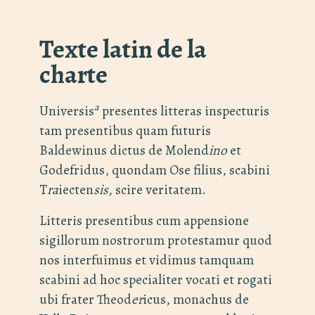
Texte latin de la
charte
a
Universis
presentes litteras inspecturis
tam presentibus quam futuris
Baldewinus dictus de Molend
ino
et
Godefridus, quondam Ose filius, scabini
T
ra
iecten
sis
, scire veritatem.
Litteris presentibus cum appensione
sigillorum nostrorum protestamur quod
nos interfuimus et vidimus tamquam
scabini ad hoc specialiter vocati et rogati
ubi frater Theod
er
icus, monachus de