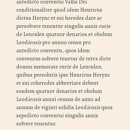
antedicto conventui Vallis Dei
conditionaliter quod idem Henricus
dictus Herync et sui heredes dare ac
persolvere tenentur singulis annis curie
de Lenculen quatuor denarios et obolum
Leod
iensis
pro annuo censu pro
antedicto conventu, quos idem
conventus solvere tenetur de terra dicte
domus memorate curie de Lencul
en,
quibus persolutis ipse Henricus Herync
et sui coheredes abbreviare debent
eosdem quatuor denarios et obolum
Leod
iensis
annui census de anno ad
annum de viginti solidis Leod
iensis
quos
sepedicto conventui singulis annis
solvere tenentur.