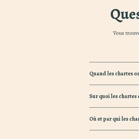
Ques
Vous trouv
Quand les chartes on
Des chartes étaient déj
(fausse) charte que le 
Sur quoi les chartes 
document écrit qui nous 
Au début du Moyen Âge, 
Meer informatie exte
extrêmement durable, fa
Où et par qui les cha
cours du XIVe siècle, le 
Les dignitaires ecclésias