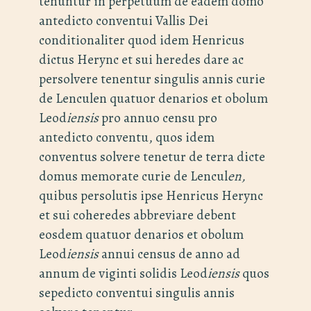
tenuntur in perpetuum de eadem domo
antedicto conventui Vallis Dei
conditionaliter quod idem Henricus
dictus Herync et sui heredes dare ac
persolvere tenentur singulis annis curie
de Lenculen quatuor denarios et obolum
Leod
iensis
pro annuo censu pro
antedicto conventu, quos idem
conventus solvere tenetur de terra dicte
domus memorate curie de Lencul
en,
quibus persolutis ipse Henricus Herync
et sui coheredes abbreviare debent
eosdem quatuor denarios et obolum
Leod
iensis
annui census de anno ad
annum de viginti solidis Leod
iensis
quos
sepedicto conventui singulis annis