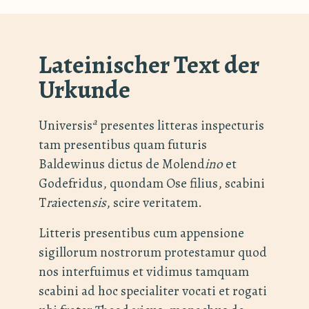
Lateinischer Text der
Urkunde
a
Universis
presentes litteras inspecturis
tam presentibus quam futuris
Baldewinus dictus de Molend
ino
et
Godefridus, quondam Ose filius, scabini
T
ra
iecten
sis
, scire veritatem.
Litteris presentibus cum appensione
sigillorum nostrorum protestamur quod
nos interfuimus et vidimus tamquam
scabini ad hoc specialiter vocati et rogati