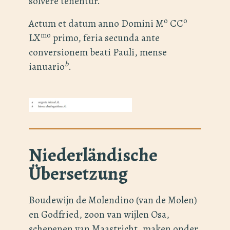
solvere tenentur.
o
o
Actum et datum anno Domini M
CC
mo
LX
primo, feria secunda ante
conversionem beati Pauli, mense
b
ianuario
.
Niederländische
Übersetzung
Boudewijn de Molendino (van de Molen)
en Godfried, zoon van wijlen Osa,
schepenen van Maastricht, maken onder