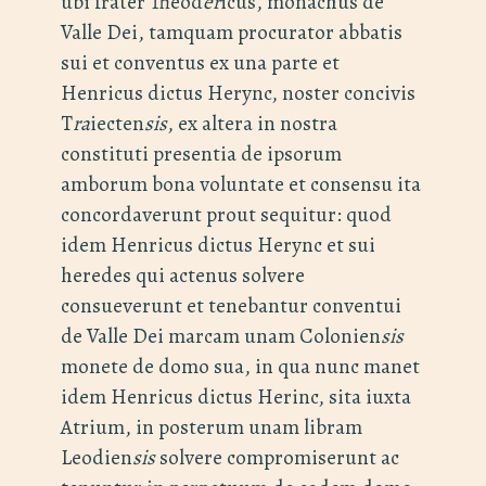
ubi frater Theod
er
icus, monachus de
Valle Dei, tamquam procurator abbatis
sui et conventus ex una parte et
Henricus dictus Herync, noster concivis
T
ra
iecten
sis
, ex altera in nostra
constituti presentia de ipsorum
amborum bona voluntate et consensu ita
concordaverunt prout sequitur: quod
idem Henricus dictus Herync et sui
heredes qui actenus solvere
consueverunt et tenebantur conventui
de Valle Dei marcam unam Colonien
sis
monete de domo sua, in qua nunc manet
idem Henricus dictus Herinc, sita iuxta
Atrium, in posterum unam libram
Leodien
sis
solvere compromiserunt ac