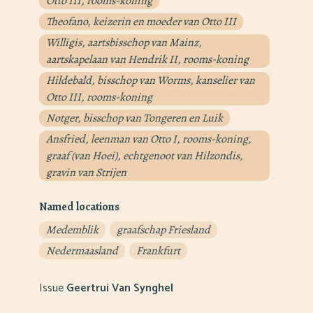
Otto III, rooms-koning
Theofano, keizerin en moeder van Otto III
Willigis, aartsbisschop van Mainz,
aartskapelaan van Hendrik II, rooms-koning
Hildebald, bisschop van Worms, kanselier van
Otto III, rooms-koning
Notger, bisschop van Tongeren en Luik
Ansfried, leenman van Otto I, rooms-koning,
graaf (van Hoei), echtgenoot van Hilzondis,
gravin van Strijen
Named locations
Medemblik
graafschap Friesland
Nedermaasland
Frankfurt
Issue
Geertrui Van Synghel