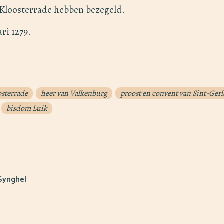
 Kloosterrade hebben bezegeld.
ri 1279.
osterrade
heer van Valkenburg
proost en convent van Sint-Ger
bisdom Luik
 Synghel