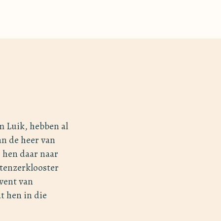
m Luik, hebben al
an de heer van
e hen daar naar
tenzerklooster
nvent van
t hen in die