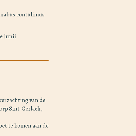
minabus contulimus
e iunii.
verzachting van de
dorp Sint-Gerlach,
oet te komen aan de