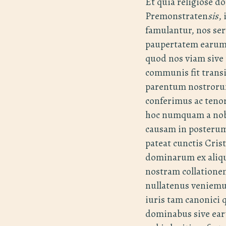
Et quia religiose d
Premonstraten
sis
,
famulantur, nos se
paupertatem earumd
quod nos viam sive 
communis fit trans
parentum nostrorum
conferimus ac teno
hoc numquam a nobis
causam in posterum 
pateat cunctis Cris
dominarum ex aliqu
nostram collationem
nullatenus veniemus
iuris tam canonici 
dominabus sive ear