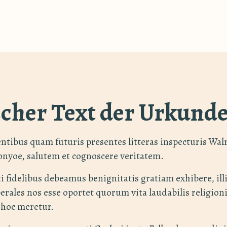
scher Text der Urkund
entibus quam futuris presentes litteras inspecturis W
onyoe, salutem et cognoscere veritatem.
i fidelibus debeamus benignitatis gratiam exhibere, ill
erales nos esse oportet quorum vita laudabilis religioni
 hoc meretur.