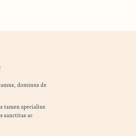
e
alramus, dominus de
is tamen specialius
s sanctitas ac