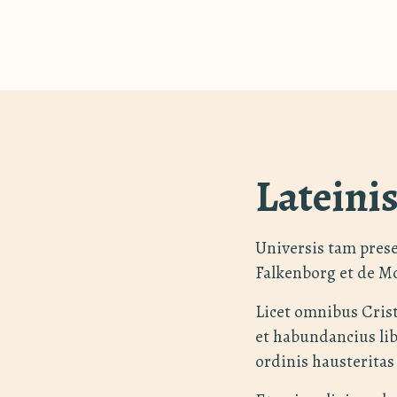
Lateini
Universis tam pres
Falkenborg et de M
Licet omnibus Crist
et habundancius lib
ordinis hausteritas