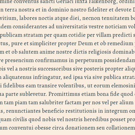
omine conventus sancti Gerlaci iuxta Falkenborg, ordini
 in terra nostra et in dominio nostro fideliter et devote
rvitium, labores noctis atque diei, necnon tenuitatem
em considerantes ad universitatis vestre noticiam vo
publicam stratam per quam cotidie per villam predicti s
itus, pure et simpliciter propter Deum et ob remediu
 et ob salutem anime nostre dictis religiosis domina
re presencium confirmamus in perpetuum possidendam
 vel a nostris successoribus sive posteris propter ali
aliquatenus infringatur, sed ipsa via sive publica stra
ti fidelibus eam transire volentibus, ut eorum elemosin
a parte sublevetur. Promittimus etiam bona fide quod 
 tam piam tam salubriter factam per nos vel per alium
, renunctiantes beneficio restitutionis in integrum o
quam civilis quod nobis vel nostris heredibus posset pro
um conventui obesse circa donationem seu collationem 