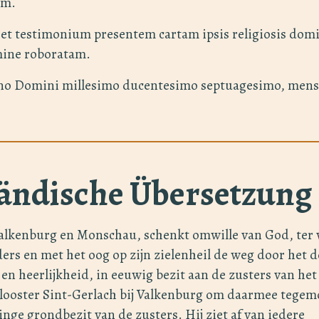
tam.
r et testimonium presentem cartam ipsis religiosis do
imine roboratam.
no Domini millesimo ducentesimo septuagesimo, mens
ändische Übersetzung
alkenburg en Monschau, schenkt omwille van God, ter 
ers en met het oog op zijn zielenheil de weg door het 
 en heerlijkheid, in eeuwig bezit aan de zusters van het
ooster Sint-Gerlach bij Valkenburg om daarmee tegem
nge grondbezit van de zusters. Hij ziet af van iedere