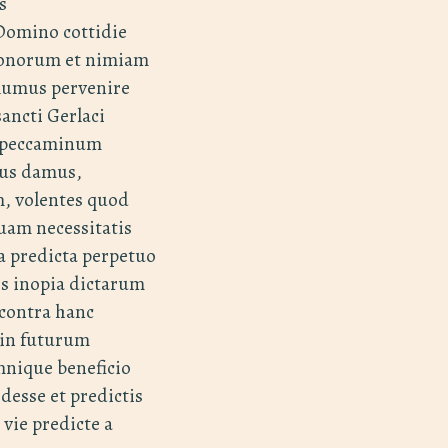
s
 Domino cottidie
 bonorum et nimiam
lumus pervenire
ancti Gerlaci
m peccaminum
bus damus,
, volentes quod
quam necessitatis
ta predicta perpetuo
is inopia dictarum
contra hanc
 in futurum
mnique beneficio
desse et predictis
vie predicte a