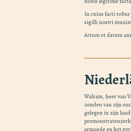
nobis legitime fac
In cuius facti robu
sigilli nostri mun
Actum et datum an
Niederl
Walram, heer van V
zonden van zijn oud
gelegen in zijn land
premonstratenzerkl
armoede en het geri