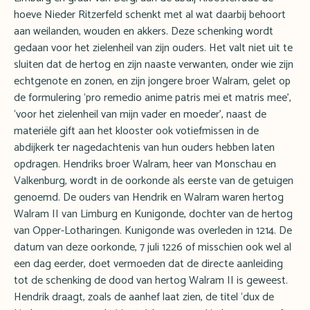
hoeve Nieder Ritzerfeld schenkt met al wat daarbij behoort
aan weilanden, wouden en akkers. Deze schenking wordt
gedaan voor het zielenheil van zijn ouders. Het valt niet uit te
sluiten dat de hertog en zijn naaste verwanten, onder wie zijn
echtgenote en zonen, en zijn jongere broer Walram, gelet op
de formulering ‘pro remedio anime patris mei et matris mee’,
‘voor het zielenheil van mijn vader en moeder’, naast de
materiële gift aan het klooster ook votiefmissen in de
abdijkerk ter nagedachtenis van hun ouders hebben laten
opdragen. Hendriks broer Walram, heer van Monschau en
Valkenburg, wordt in de oorkonde als eerste van de getuigen
genoemd. De ouders van Hendrik en Walram waren hertog
Walram II van Limburg en Kunigonde, dochter van de hertog
van Opper-Lotharingen. Kunigonde was overleden in 1214. De
datum van deze oorkonde, 7 juli 1226 of misschien ook wel al
een dag eerder, doet vermoeden dat de directe aanleiding
tot de schenking de dood van hertog Walram II is geweest.
Hendrik draagt, zoals de aanhef laat zien, de titel ‘dux de