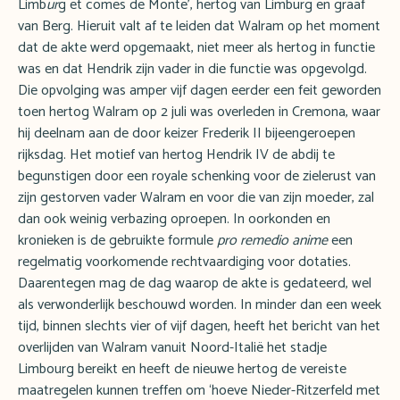
Limb
ur
g et comes de Monte’, hertog van Limburg en graaf
van Berg. Hieruit valt af te leiden dat Walram op het moment
dat de akte werd opgemaakt, niet meer als hertog in functie
was en dat Hendrik zijn vader in die functie was opgevolgd.
Die opvolging was amper vijf dagen eerder een feit geworden
toen hertog Walram op 2 juli was overleden in Cremona, waar
hij deelnam aan de door keizer Frederik II bijeengeroepen
rijksdag. Het motief van hertog Hendrik IV de abdij te
begunstigen door een royale schenking voor de zielerust van
zijn gestorven vader Walram en voor die van zijn moeder, zal
dan ook weinig verbazing oproepen. In oorkonden en
kronieken is de gebruikte formule
pro remedio anime
een
regelmatig voorkomende rechtvaardiging voor dotaties.
Daarentegen mag de dag waarop de akte is gedateerd, wel
als verwonderlijk beschouwd worden. In minder dan een week
tijd, binnen slechts vier of vijf dagen, heeft het bericht van het
overlijden van Walram vanuit Noord-Italië het stadje
Limbourg bereikt en heeft de nieuwe hertog de vereiste
maatregelen kunnen treffen om ‘hoeve Nieder-Ritzerfeld met