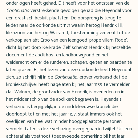
onder ogen heeft gehad. Dit heeft voor het ontstaan van de
Continuatio
verstrekkende gevolgen gehad die Heyendal voor
een drastisch besluit plaatsten. De oorsprong is terug te
leiden naar de oorkonde uit 1171 waarin hertog Hendrik III,
kleinzoon van hertog Walram I, toestemming verleent tot de
verkoop aan abt Erpo van een leengoed ‘prope villam Rode’,
dicht bij het dorp Kerkrade. Zelf schenkt Hendrik bij hetzelfde
document de abdij bos- en landbouwgrond en het
weiderecht om er de runderen, schapen, geiten en paarden te
laten grazen. Bij het lezen van deze oorkonde heeft Heyendal
zich, zo schrijft hij in de
Continuatio,
erover verbaasd dat de
kroniekschrijver heeft nagelaten bij het jaar 1139 te vermelden
dat Walram, de grootvader van Hendrik, is overleden en in
het middenschip van de abdijkerk begraven is. Heyendals
verbazing is begrijpelijk, in de middeleeuwse kroniek die
doorloopt tot en met het jaar 1157, staat immers ook het
overlijden van heel wat minder hooggeplaatste personen
vermeld. Later is deze verbazing overgegaan in twijfel. Uit een
achteraf als voetnoot toegevoegde opmerking bij het jaar