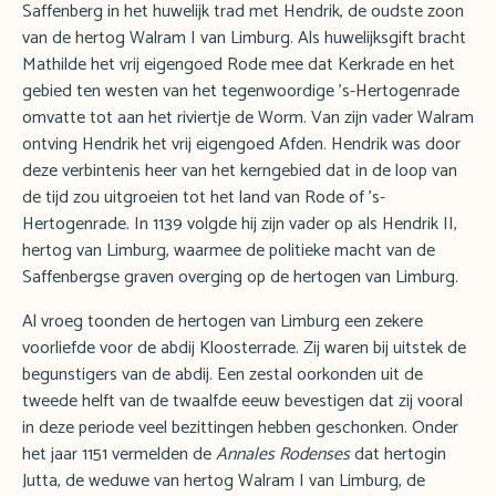
Saffenberg in het huwelijk trad met Hendrik, de oudste zoon
van de hertog Walram I van Limburg. Als huwelijksgift bracht
Mathilde het vrij eigengoed Rode mee dat Kerkrade en het
gebied ten westen van het tegenwoordige ’s-Hertogenrade
omvatte tot aan het riviertje de Worm. Van zijn vader Walram
ontving Hendrik het vrij eigengoed Afden. Hendrik was door
deze verbintenis heer van het kerngebied dat in de loop van
de tijd zou uitgroeien tot het land van Rode of ’s-
Hertogenrade. In 1139 volgde hij zijn vader op als Hendrik II,
hertog van Limburg, waarmee de politieke macht van de
Saffenbergse graven overging op de hertogen van Limburg.
Al vroeg toonden de hertogen van Limburg een zekere
voorliefde voor de abdij Kloosterrade. Zij waren bij uitstek de
begunstigers van de abdij. Een zestal oorkonden uit de
tweede helft van de twaalfde eeuw bevestigen dat zij vooral
in deze periode veel bezittingen hebben geschonken. Onder
het jaar 1151 vermelden de
Annales Rodenses
dat hertogin
Jutta, de weduwe van hertog Walram I van Limburg, de