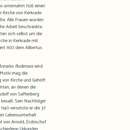
no unternahm 1126 einen
e Kirche von Kerkrade
lte. Alle Frauen wurden
che Arbeit beschränkte.
ten sich selbst um die
rche in Kerkrade mit
rt 1107 dem Ailbertus
Annales Rodenses
wird
 Motiv mag die
g von Kirche und Gehöft
Orten, an denen die
Adolf von Saffenberg
r besaß. Sein Nachfolger
1140 versetzte er die 37
ren Lebensunterhalt
l von Arnold, Erzbischof
erschiedene Urkunden