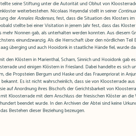
tellte seine Stiftung unter die Autorität und Obhut von Kloosterrade
nkloster weiterbestehen. Nicolaas Heyendal stellt in seiner
Continua
tzung der
Annales Rodenses
, fest, dass die Situation des Klosters im
obald stellte bei einer Visitation in jenem Jahr fest, dass das Klost
es mehr Nonnen gab, als unterhalten werden konnten. Aus diesem Gr
hstens einundzwanzig. Als die Herrschaft über den nördlichen Teil 
aag überging und auch Hooidonk in staatliche Hände fiel, wurde das
t den Klöstern in Marienthal, Scharn, Sinnich und Hooidonk gab e
terrade und einigen Klöstern in Friesland. Dabei handelte es sich u
, die Propsteien Bergum und Haske und das Frauenpriorat in Anjum
t bekannt. Es ist nicht wahrscheinlich, dass sie von Kloosterrade au
ie auf Anordnung ihres Bischofs der Gerichtsbarkeit von Kloosterrad
g mit Kloosterrade mit dem Anschluss der friesischen Klöster an di
rhundert beendet wurde. In den Archiven der Abtei sind keine Urku
e das Bestehen dieser Beziehung bezeugen.