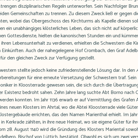
 strengen disziplinarischen Regeln unterworfen. Sein Nachfolger Bru
eiden Gemeinschaften zu trennen. Zu diesem Zweck ließ er gegen di
hten, wobei das Obergeschoss des Kirchturms als Kapelle dienen sol
ten ein unabhängiges klösterliches Leben, das sich nicht auf körperli
schen Gottesdienste, hielten die kanonischen Stunden ein und kümmer
ihren Lebensunterhalt zu verdienen, erhielten die Schwestern die Ki
n Einkünften. Auch der nahegelegene Hof Crombach, den Graf Adelbe
für den gleichen Zweck zur Verfügung gestellt.
estern stellte jedoch keine zufriedenstellende Lösung dar. In den
bereitungen für eine erneute Versetzung der Schwestern traf. Sein
oniker in Kloosterrade gewesen sein, die sich durch die Übertragun
rer Existenz bedroht sahen. Zehn Jahre lang suchte Abt Borno nach 
rden konnten. Im Jahr 1136 erwarb er auf Vermittlung des Grafen 
ines neuen Klosters im Ahrtal, wo die Abtei Kloosterrade viele Güte
Klostergebäude errichten, das den Namen Marienthal erhielt. Im Jahr 
in Kerkrade zählten, in ihre neue Heimat, wo sie eigene Güter für ih
vom 28. August 1140 wird die Gründung des Klosters Mariental sowoh
Adelbero, Bischof von Lüttich, bestätigt. Obwohl es sich um zwei v