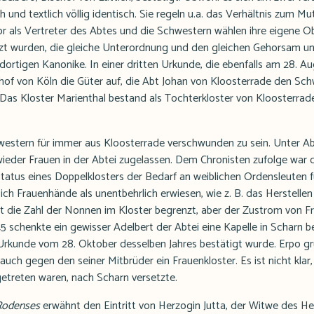
ich und textlich völlig identisch. Sie regeln u.a. das Verhältnis zum Mu
ior als Vertreter des Abtes und die Schwestern wählen ihre eigene Ob
etzt wurden, die gleiche Unterordnung und den gleichen Gehorsam u
dortigen Kanonike. In einer dritten Urkunde, die ebenfalls am 28. Au
schof von Köln die Güter auf, die Abt Johan von Kloosterrade den Sc
 Das Kloster Marienthal bestand als Tochterkloster von Kloosterrade 
western für immer aus Kloosterrade verschwunden zu sein. Unter A
ieder Frauen in der Abtei zugelassen. Dem Chronisten zufolge war d
tatus eines Doppelklosters der Bedarf an weiblichen Ordensleuten f
sich Frauenhände als unentbehrlich erwiesen, wie z. B. das Herstell
lt die Zahl der Nonnen im Kloster begrenzt, aber der Zustrom von 
45 schenkte ein gewisser Adelbert der Abtei eine Kapelle in Scharn be
 Urkunde vom 28. Oktober desselben Jahres bestätigt wurde. Erpo 
r auch gegen den seiner Mitbrüder ein Frauenkloster. Es ist nicht kla
getreten waren, nach Scharn versetzte.
Rodenses
erwähnt den Eintritt von Herzogin Jutta, der Witwe des He