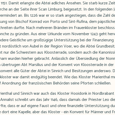
1151. Damit erlangte die Abtei adliches Ansehen. Sie starb kurze Zeit
rche an der Seite ihrer Scan Limburg, beigesetzt. In den folgenden J
rmindert an. Bis 1226 war er so stark angestiegen, dass die Zahl d
ung von Bischof Konrad von Porto und Sint-Rufina, dem päpstliche
hreiten durfte. Nach mehreren Bränden im Frauenkloster beschloss Ab
Mönche zu gründen. Aus einer Urkunde vom November 1243 geht hervo
dere Geistliche um großzügige Unterstützung bei der Finanzierung 
Ort nordöstlich von Aubel in der Region Voer, wo die Abtei Grundbesi
ht nur die Schwestern aus Kloosterrade, sondern auch die Kanoniss
harn wurden hierher gebracht. Anlässlich der Übersiedlung der Non
 übertrugen Abt Marsilius und der Konvent von Kloosterrade in der 
nvent alle Güter der Abtei in Sinnich und Besitzungen anderswo. 
kloster war damit endgültig beendet. Wie das Kloster Marienthal m
uf Anordnung der französischen Behörden seine Pforten schließen.
enthal und Sinnich war auch das Kloster Hooidonk in Nordbrabant 
Annalist schreibt um das Jahr 1146, dass damals der Priester Leo die
te, dass er auf eigene Faust und ohne finanzielle Unterstützung dur
dort eine Kapelle, aber das Kloster - ein Konvent für Männer und Fr