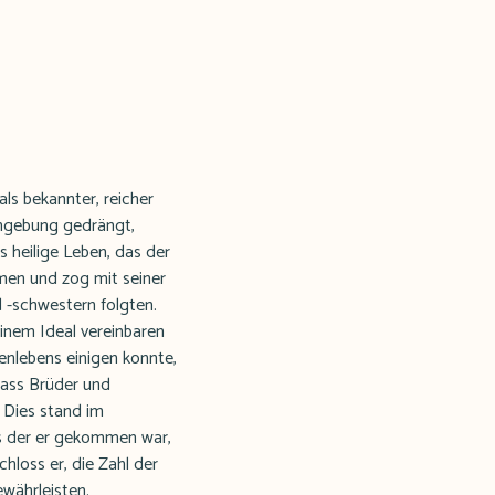
ls bekannter, reicher
ingebung gedrängt,
 heilige Leben, das der
men und zog mit seiner
 -schwestern folgten.
einem Ideal vereinbaren
nlebens einigen konnte,
 dass Brüder und
 Dies stand im
us der er gekommen war,
hloss er, die Zahl der
währleisten.