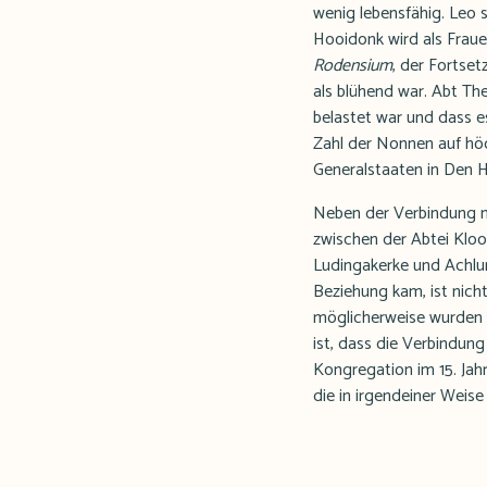
wenig lebensfähig. Leo s
Hooidonk wird als Fraue
Rodensium
, der Fortse
als blühend war. Abt The
belastet war und dass 
Zahl der Nonnen auf höc
Generalstaaten in Den H
Neben der Verbindung mi
zwischen der Abtei Kloos
Ludingakerke und Achlum
Beziehung kam, ist nich
möglicherweise wurden s
ist, dass die Verbindun
Kongregation im 15. Jah
die in irgendeiner Weis