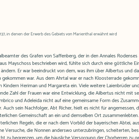
37, in denen der Erwerb des Gebiets von Marienthal erwähnt wird
albeamter des Grafen von Saffenberg, der in den Annales Rodenses a
s Mayschoss beschrieben wird, fühlte sich durch eine göttliche E
ändern. Er war beeindruckt von dem, was ihm über Ailbertus und das
ren gekommen war. Aus dem Ahrtal war er nach Kloosterrade gekom
n Kindern Heriman und Margareta ein. Viele weitere Laienbrüder und
de Zahl der Frauen war eine Entwicklung, die Ailbertus nicht mit s
 Embrico und Adeleida nicht auf eine gemeinsame Form des Zusamme
ter. Auch sein Nachfolger, Abt Richer, hielt es nicht für angemessen,
sterlichen Gemeinschaft an ein und demselben Ort zusammenlebten.
terlichen Regeln, die er nach dem Vorbild der bayerischen Abtei, a
ine Versuche, die Nonnen anderswo unterzubringen, scheiterten, besc
ht zu begrenzen, um die häusliche Versorgung der Chorherren zu ge