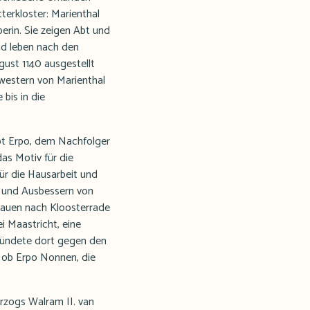
tterkloster: Marienthal
erin. Sie zeigen Abt und
nd leben nach den
gust 1140 ausgestellt
hwestern von Marienthal
bis in die
bt Erpo, dem Nachfolger
as Motiv für die
ür die Hausarbeit und
en und Ausbessern von
Frauen nach Kloosterrade
i Maastricht, eine
gründete dort gegen den
r, ob Erpo Nonnen, die
rzogs Walram II. van