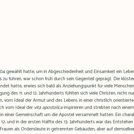
1104 gewählt hatte, um in Abgeschiedenheit und Einsamkeit ein Leb
 zu führen, war schon früh durch sein Gegenteil geprägt. Die klöste
det hatte, erwies sich bald als Anziehungspunkt für viele Menschen
ng des 11. und 12. Jahrhunderts fühlten sich viele Christen, nicht nu
n, vom Ideal der Armut und des Lebens in einer christlich orientier
ich vom Ideal der
vita apostolica
inspirieren und strebten nach eine
h in einer Gemeinschaft um die Apostel versammelt hatten. Ein chara
12. und in der ersten Hälfte des 13. Jahrhunderts war das Entstehen
Frauen als Ordensleute in getrennten Gebäuden, aber auf demselben