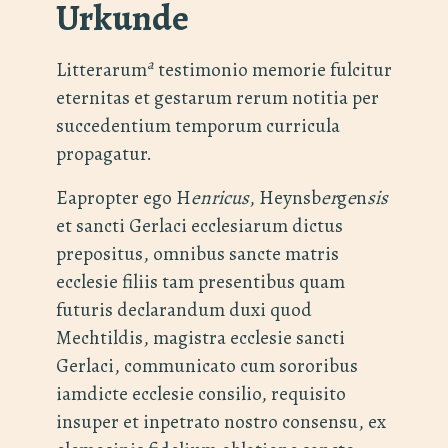
Urkunde
a
Litterarum
testimonio memorie fulcitur
eternitas et gestarum rerum notitia per
succedentium temporum curricula
propagatur.
Eapropter ego H
enricus
, Heynsb
er
g
e
n
sis
et sancti Gerlaci ecclesiarum dictus
prepositus, omnibus sancte matris
ecclesie filiis tam presentibus quam
futuris declarandum duxi quod
Mechtildis, magistra ecclesie sancti
Gerlaci, communicato cum sororibus
iamdicte ecclesie consilio, requisito
insuper et inpetrato nostro consensu, ex