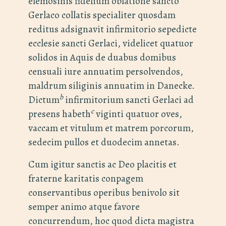
elemosinis fidelium oblatione sancto
Gerlaco collatis specialiter quosdam
reditus adsignavit infirmitorio sepedicte
ecclesie sancti Gerlaci, videlicet quatuor
solidos in Aquis de duabus domibus
censuali iure annuatim persolvendos,
maldrum siliginis annuatim in Danecke.
b
Dictum
infirmitorium sancti Gerlaci ad
c
presens habeth
viginti quatuor oves,
vaccam et vitulum et matrem porcorum,
sedecim pullos et duodecim annetas.
Cum igitur sanctis ac Deo placitis et
fraterne karitatis conpagem
conservantibus operibus benivolo sit
semper animo atque favore
concurrendum, hoc quod dicta magistra