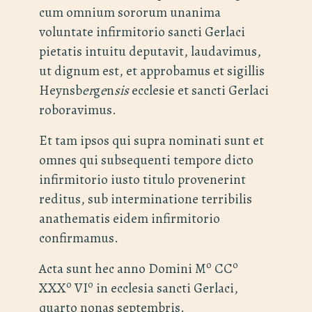
cum omnium sororum unanima
voluntate infirmitorio sancti Gerlaci
pietatis intuitu deputavit, laudavimus,
ut dignum est, et approbamus et sigillis
Heynsb
er
g
e
n
sis
ecclesie et sancti Gerlaci
roboravimus.
Et tam ipsos qui supra nominati sunt et
omnes qui subsequenti tempore dicto
infirmitorio iusto titulo provenerint
reditus, sub interminatione terribilis
anathematis eidem infirmitorio
confirmamus.
o
o
Acta sunt hec anno Domini M
CC
o
o
XXX
VI
in ecclesia sancti Gerlaci,
quarto nonas septembris.