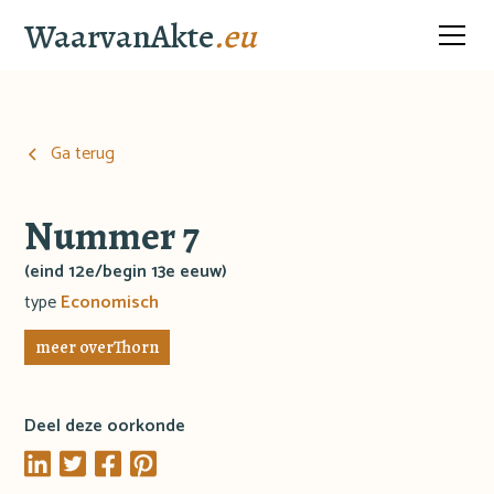
WaarvanAkte
.eu
Ga terug
Nummer 7
(eind 12e/begin 13e eeuw)
type
Economisch
meer over
Thorn
Deel deze oorkonde