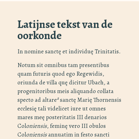
Latijnse tekst van de
oorkonde
In nomine sanctę et individuę Trinitatis.
Notum sit omnibus tam presentibus
quam futuris quod ego Regewidis,
oriunda de villa quę dicitur Ubach
,
a
progenitoribus meis aliquando collata
a
specto ad altare
sanctę Marię Thornensis
ecclesię tali videlicet iure ut omnes
mares meę posteritatis III denarios
Col
oniensis
, feminę vero III obulos
Col
oniensis
annuatim in festo sancti