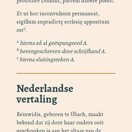
proditore Domini, partem habere possit.
Et ut hoc inconvulsum permaneat,
sigillum supradictę ecclesię appositum
c
est
.
a
hierna
ad al
geëxpungeerd A.
b
bovengeschreven door schrijfhand A.
c
hierna sluitingsteken A.
Nederlandse
vertaling
Reinwidis, geboren te Übach, maakt
bekend dat zij door haar ouders ooit
geschonken is aan het altaar van de