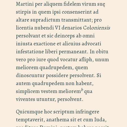
Martini per aliquem fidelem virum suę
stirpis in quem ipsi consenserint ad
altare supradictum transmittant; pro
licentia nubendi VI denarios Col
oniensis
persolvant et sic deinceps ab omni
iniusta exactione et alicuius advocati
infestatione liberi permaneant. In obitu
vero pro iure quod vocatur afliph, unum
meliorem quadrupedem, quem
dinoscuntur possidere persolvent. Si
autem quadrupedem non habent,
b
simplicem vestem meliorem
qua
viventes utuntur, persolvent.
Quicumque hoc scriptum infringere
temptaverit, anathema sit et cum Iuda,