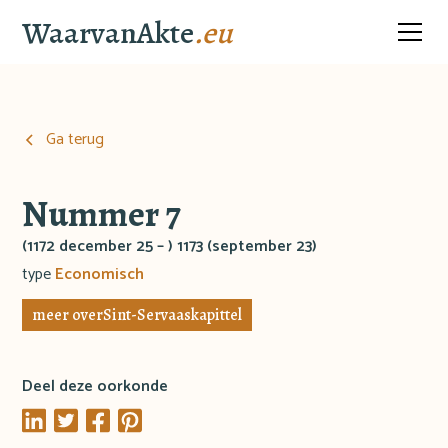
WaarvanAkte
.eu
Ga terug
Nummer 7
(1172 december 25 – ) 1173 (september 23)
type
Economisch
meer over
Sint-Servaaskapittel
Deel deze oorkonde