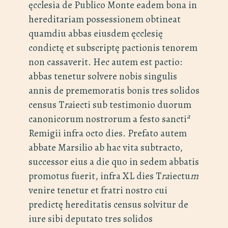
ęcclesia de Publico Monte eadem bona in
hereditariam possessionem obtineat
quamdiu abbas eiusdem ęcclesię
condictę et subscriptę pactionis tenorem
non cassaverit. Hec autem est pactio:
abbas tenetur solvere nobis singulis
annis de prememoratis bonis tres solidos
census T
ra
iecti sub testimonio duorum
a
canonicorum nostrorum a festo sancti
Remigii infra octo dies. Prefato autem
abbate Marsilio ab hac vita subtracto,
successor eius a die quo in sedem abbatis
promotus fuerit, infra XL dies T
ra
iectu
m
venire tenetur et fratri nostro cui
predictę hereditatis census solvitur de
iure sibi deputato tres solidos