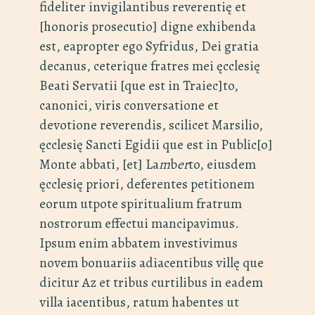
fideliter invigilantibus reverentię et
[honoris prosecutio] digne exhibenda
est, eapropter ego Syfridus, Dei gratia
decanus, ceterique fratres mei ęcclesię
Beati Servatii [que est in Traiec]to,
canonici, viris conversatione et
devotione reverendis, scilicet Marsilio,
ęcclesię Sancti Egidii que est in Public[o]
Monte abbati, [et] La
m
b
er
to, eiusdem
ęcclesię priori, deferentes petitionem
eorum utpote spiritualium fratrum
nostrorum effectui mancipavimus.
Ipsum enim abbatem investivimus
novem bonuariis adiacentibus villę que
dicitur Az et tribus curtilibus in eadem
villa iacentibus, ratum habentes ut