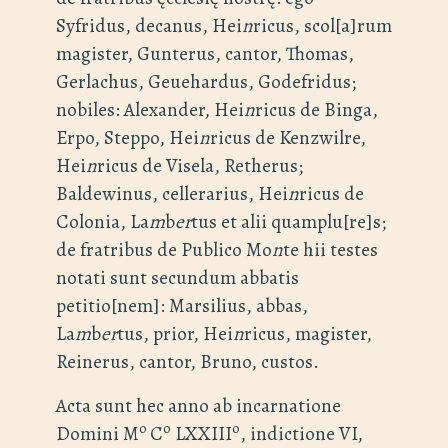
Syfridus, decanus, Hei
n
ricus, scol[a]rum
magister, Gunterus, cantor, Thomas,
Gerlachus, Geuehardus, Godefridus;
nobiles: Alexander, Hei
n
ricus de Binga,
Erpo, Steppo, Hei
n
ricus de Kenzwilre,
Hei
n
ricus de Visela, Retherus;
Baldewinus, cellerarius, Hei
n
ricus de
Colonia, La
m
b
er
tus et alii quamplu[re]s;
de fratribus de Publico Mo
n
te hii testes
notati sunt secundum abbatis
petitio[nem]: Marsilius, abbas,
La
m
b
er
tus, prior, Hei
n
ricus, magister,
Reinerus, cantor, Bruno, custos.
Acta sunt hec anno ab incarnatione
o
o
o
Domini M
C
LXXIII
, indictione VI,