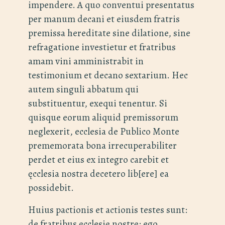
impendere. A quo conventui presentatus
per manum decani et eiusdem fratris
premissa hereditate sine dilatione, sine
refragatione investietur et fratribus
amam vini amministrabit in
testimonium et decano sextarium. Hec
autem singuli abbatum qui
substituentur, exequi tenentur. Si
quisque eorum aliquid premissorum
neglexerit, ecclesia de Publico Monte
prememorata bona irrecuperabiliter
perdet et eius ex integro carebit et
ęcclesia nostra decetero lib[ere] ea
possidebit.
Huius pactionis et actionis testes sunt:
de fratribus ęcclesię nostrę: ego