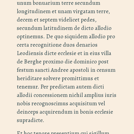
unum bonuarium terre secundum
longitudinem et unam virgatam terre,
decem et septem videlicet pedes,
secundum latitudinem de dicto allodio
optinemus. De quo siquidem allodio pro
certa recognitione duos denarios
Leodiensis dicte ecclesie et in eius villa
de Berghe proximo die dominico post
festum sancti Andree apostoli in censum
heriditare solvere promittimus et
tenemur. Per predictam autem dicti
allodii concessionem nichil amplius iuris
nobis recognoscimus acquisitum vel
deinceps acquirendum in bonis ecclesie
supradicte.
Et hoc tenore presentium cui sigillum