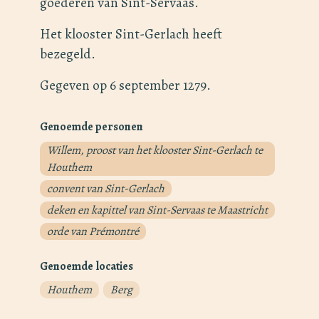
goederen van Sint-Servaas.
Het klooster Sint-Gerlach heeft
bezegeld.
Gegeven op 6 september 1279.
Genoemde personen
Willem, proost van het klooster Sint-Gerlach te
Houthem
convent van Sint-Gerlach
deken en kapittel van Sint-Servaas te Maastricht
orde van Prémontré
Genoemde locaties
Houthem
Berg