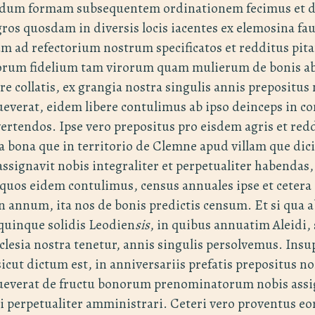
undum formam subsequentem ordinationem fecimus et d
ros quosdam in diversis locis iacentes ex elemosina fa
 ad refectorium nostrum specificatos et redditus pit
orum fidelium tam virorum quam mulierum de bonis ab
re collatis, ex grangia nostra singulis annis prepositus
everat, eidem libere contulimus ab ipso deinceps in 
vertendos. Ipse vero prepositus pro eisdem agris et re
bona que in territorio de Clemne apud villam que dici
assignavit nobis integraliter et perpetualiter habendas,
 quos eidem contulimus, census annuales ipse et cetera 
n annum, ita nos de bonis predictis censum. Et si qua ab
quinque solidis Leodien
sis
, in quibus annuatim Aleidi, 
clesia nostra tenetur, annis singulis persolvemus. Insu
sicut dictum est, in anniversariis prefatis prepositus n
ueverat de fructu bonorum prenominatorum nobis ass
 perpetualiter amministrari. Ceteri vero proventus eor