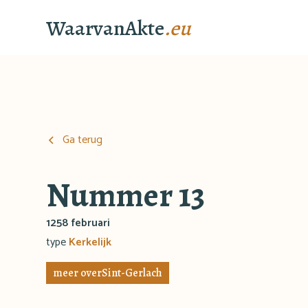
WaarvanAkte
.eu
Ga terug
Nummer 13
1258 februari
type
Kerkelijk
meer over
Sint-Gerlach