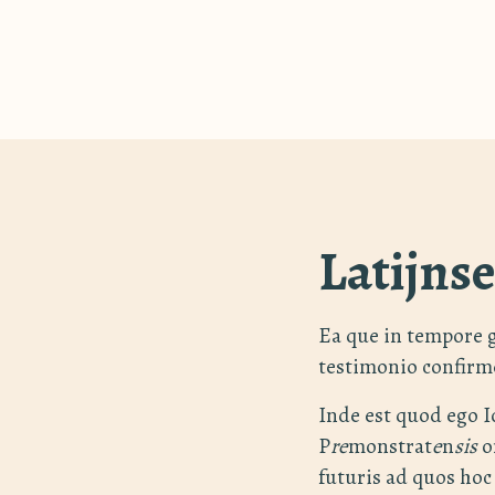
Latijns
Ea que in tempore 
testimonio confirm
Inde est quod ego 
P
re
monstrat
e
n
sis
o
futuris ad quos ho