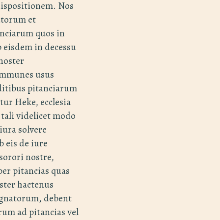
ispositionem. Nos
utorum et
anciarum quos in
 eisdem in decessu
 noster
communes usus
dditibus pitanciarum
tur Heke, ecclesia
 tali videlicet modo
iura solvere
 eis de iure
sorori nostre,
per pitancias quas
oster hactenus
ignatorum, debent
um ad pitancias vel