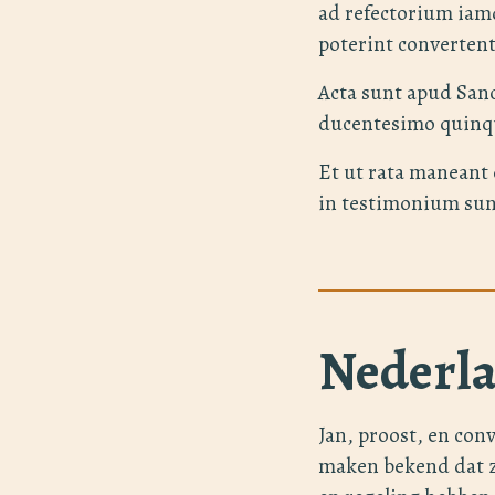
ad refectorium iam
poterint convertent
Acta sunt apud San
ducentesimo quinq
Et ut rata maneant 
in testimonium sun
Nederla
Jan, proost, en con
maken bekend dat z