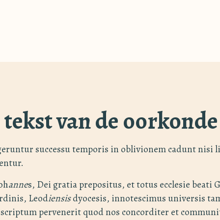
e tekst van de oorkonde
geruntur successu temporis in oblivionem cadunt nisi l
entur.
Ioh
anne
s, Dei gratia prepositus, et totus ecclesie beati 
rdinis, Leod
iensis
dyocesis, innotescimus universis t
c scriptum pervenerit quod nos concorditer et commun