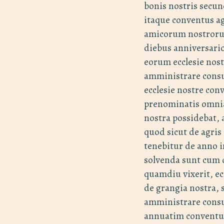
bonis nostris sec
itaque conventus ag
amicorum nostrorum
diebus anniversari
eorum ecclesie nost
amministrare consu
ecclesie nostre con
prenominatis omnia 
nostra possidebat, 
quod sicut de agris
tenebitur de anno i
solvenda sunt cum 
quamdiu vixerit, ec
de grangia nostra, 
amministrare cons
annuatim conventui