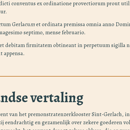
dicti conventus ex ordinatione provectiorum prout uti
ur.
ctum Gerlacu
m
et ordinata premissa omnia anno Domi
uagesimo septimo, mense februario.
et debitam firmitatem obtineant in perpetuum sigilla 
t appensa.
ndse vertaling
vent van het premonstratenzerklooster Sint-Gerlach, i
ij eendrachtig en gezamenlijk over zekere goederen vo