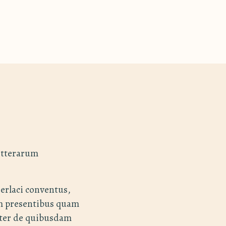
itterarum
Gerlaci conventus,
am presentibus quam
iter de quibusdam